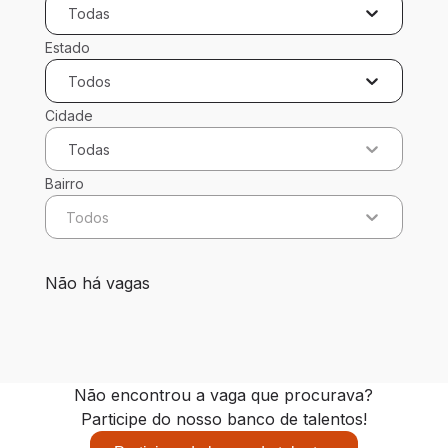
Todas
Estado
Todos
Cidade
Todas
Bairro
Todos
0 vagas encontradas para 0 filtros aplicados
Não há vagas
Não encontrou a vaga que procurava?
Participe do nosso banco de talentos!